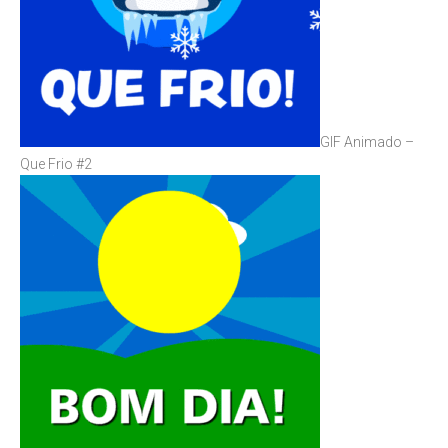
GIF Animado –
Que Frio #2