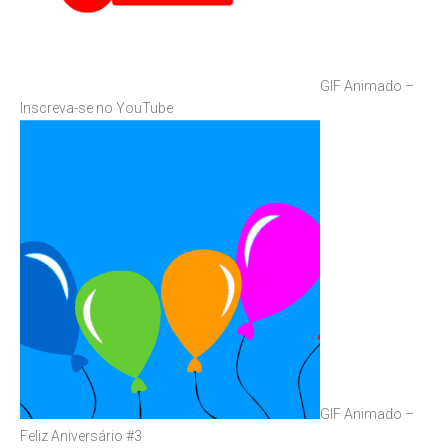
GIF Animado –
Inscreva-se no YouTube
GIF Animado –
Feliz Aniversário #3