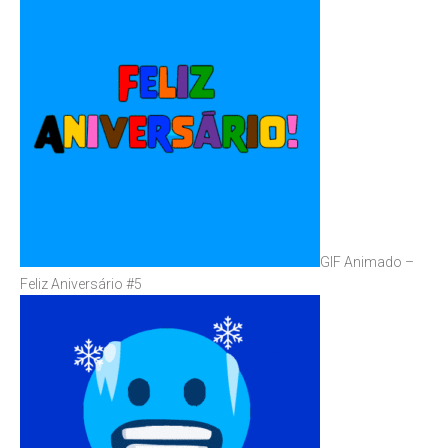
GIF Animado –
Feliz Aniversário #5