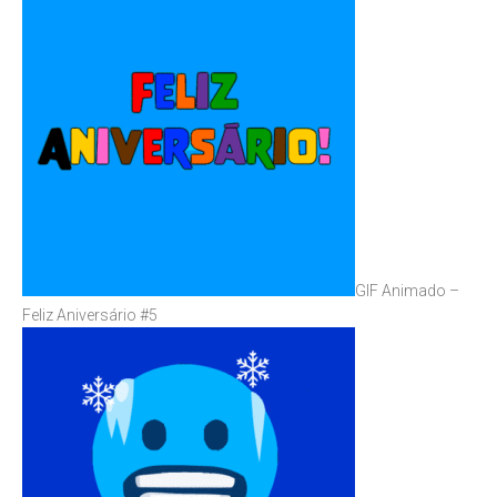
GIF Animado –
Feliz Aniversário #5