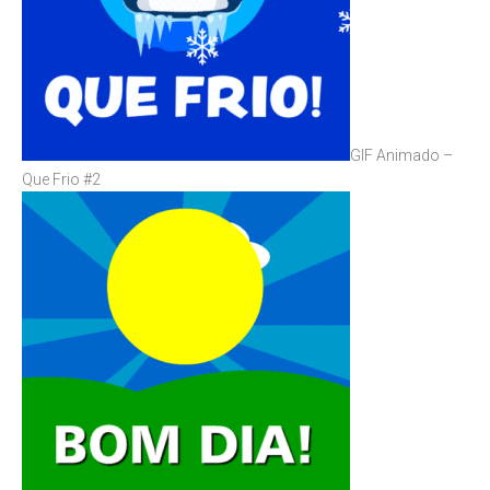
GIF Animado –
Que Frio #2