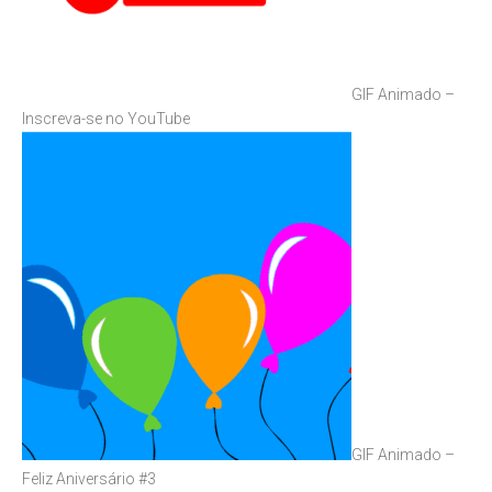
GIF Animado –
Inscreva-se no YouTube
GIF Animado –
Feliz Aniversário #3