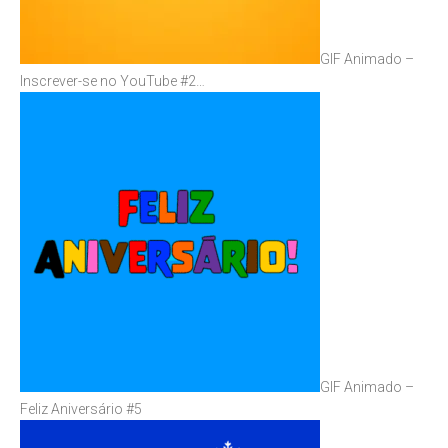
GIF Animado –
Inscrever-se no YouTube #2…
GIF Animado –
Feliz Aniversário #5