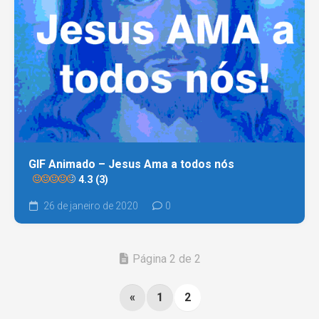
GIF Animado – Jesus Ama a todos nós
4.3 (3)
26 de janeiro de 2020
0
Página 2 de 2
«
1
2