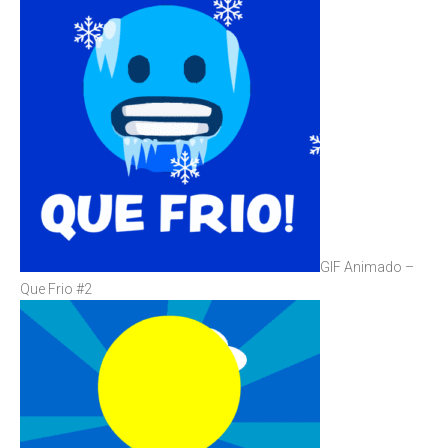
GIF Animado –
Que Frio #2