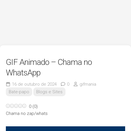
GIF Animado – Chama no
WhatsApp
16 de outubro de 2024
0
gifmania
Bate-papo
Blogs e Sites
0
(
0
)
Chama no zap/whats