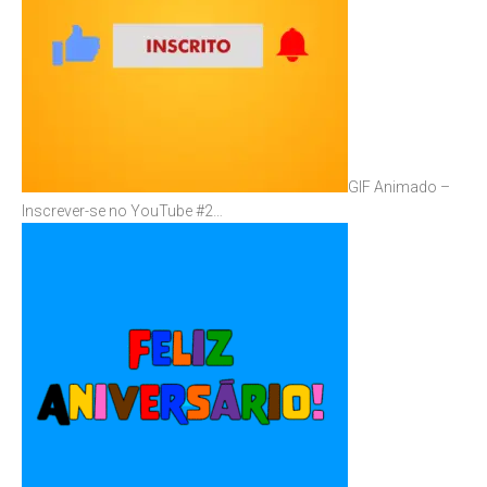
GIF Animado –
Inscrever-se no YouTube #2…