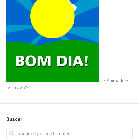
GIF Animado –
Bom dia #2
Buscar