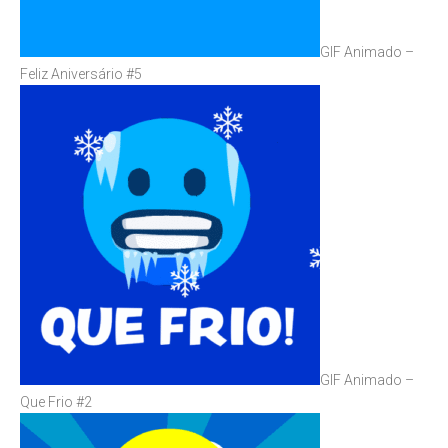
GIF Animado –
Feliz Aniversário #5
GIF Animado –
Que Frio #2