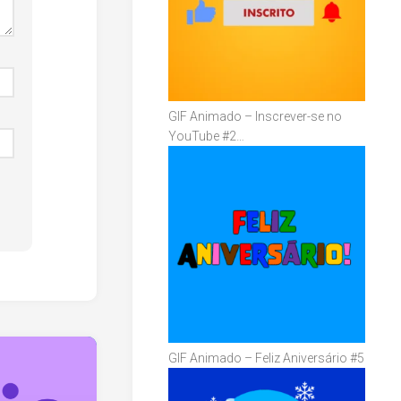
GIF Animado – Inscrever-se no
YouTube #2…
GIF Animado – Feliz Aniversário #5