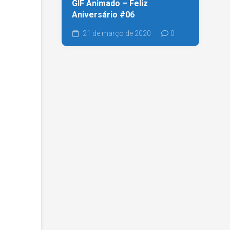
GIF Animado – Feliz
Aniversário #06
21 de março de 2020
0