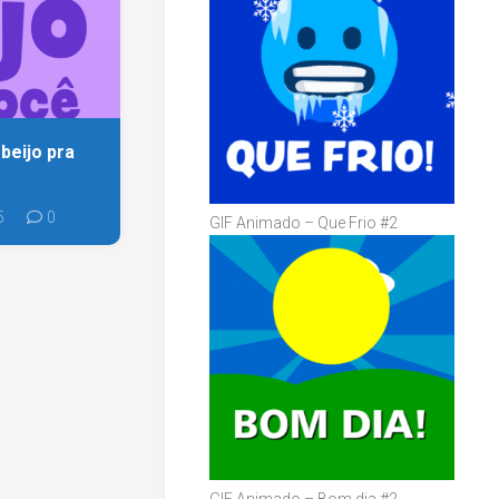
beijo pra
5
0
GIF Animado – Que Frio #2