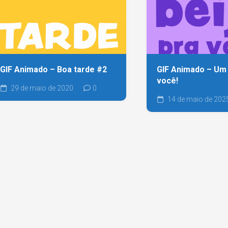
GIF Animado – Boa tarde #2
GIF Animado – Um 
você!
29 de maio de 2020
0
14 de maio de 202