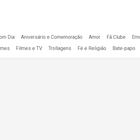
om Dia
Aniversário e Comemoração
Amor
Fã Clube
Emo
mes
Filmes e TV
Trollagens
Fé e Religião
Bate-papo