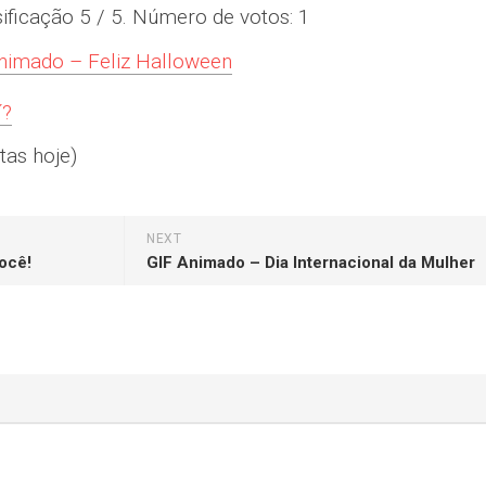
sificação
5
/ 5. Número de votos:
1
nimado – Feliz Halloween
í?
tas hoje)
NEXT
ocê!
GIF Animado – Dia Internacional da Mulher