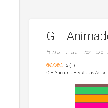
GIF Animado
20 de fevereiro de 2021
0
5
(
1
)
GIF Animado – Volta às Aulas