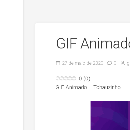
GIF Animad
27 de maio de 2020
0
g
0
(
0
)
GIF Animado – Tchauzinho