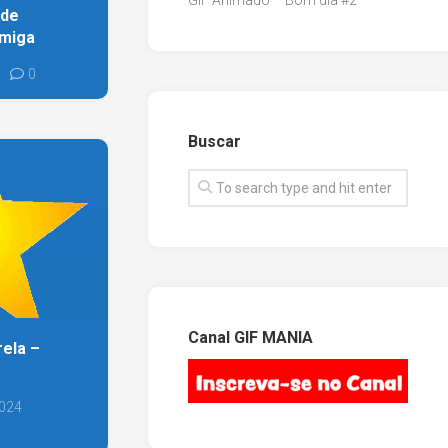
GIF Animado – Bom dia #2
 de
amiga
0
Buscar
Canal GIF MANIA
rela –
2024