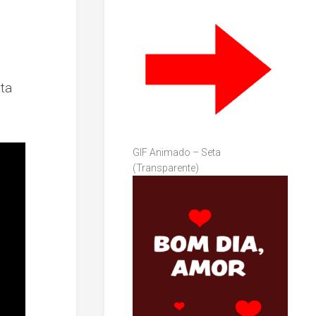
sta
GIF Animado – Seta
(Transparente)