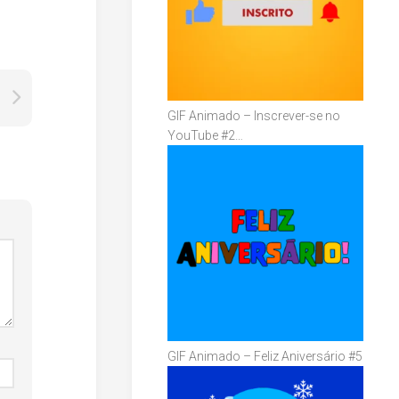
GIF Animado – Inscrever-se no
YouTube #2…
GIF Animado – Feliz Aniversário #5