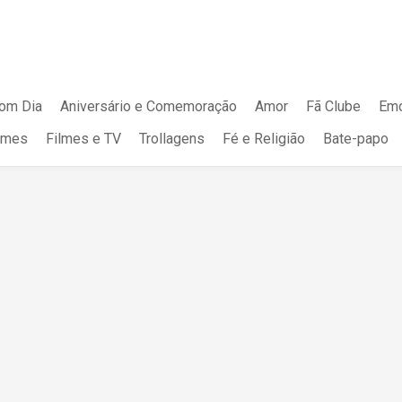
om Dia
Aniversário e Comemoração
Amor
Fã Clube
Emo
mes
Filmes e TV
Trollagens
Fé e Religião
Bate-papo