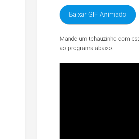
Baixar GIF Animado
Mande um tchauzinho com esse g
ao programa abaixo: