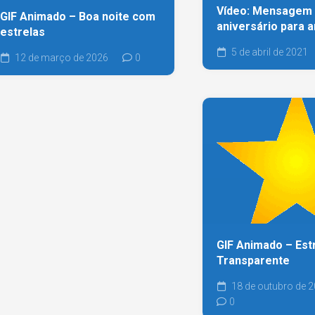
Vídeo: Mensagem
GIF Animado – Boa noite com
aniversário para 
estrelas
5 de abril de 2021
12 de março de 2026
0
GIF Animado – Est
Transparente
18 de outubro de 
0