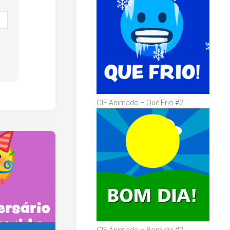
GIF Animado – Que Frio #2