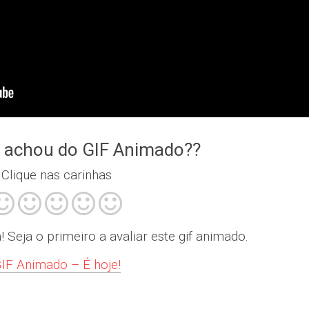
 achou do GIF Animado??
Clique nas carinhas
Seja o primeiro a avaliar este gif animado.
IF Animado – É hoje!