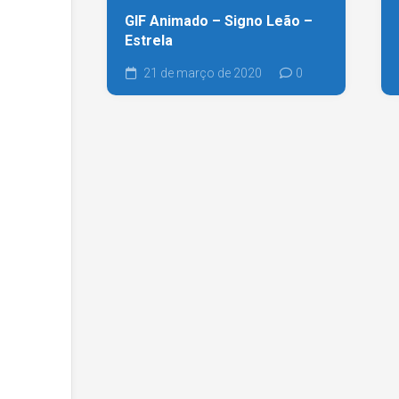
GIF Animado – Signo Leão –
Estrela
21 de março de 2020
0