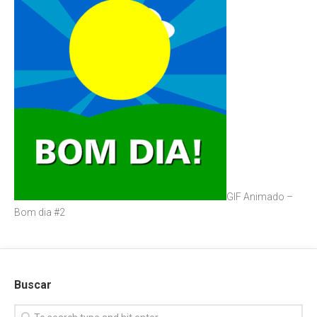
GIF Animado –
Bom dia #2
Buscar