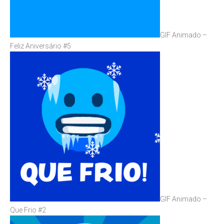
GIF Animado –
Feliz Aniversário #5
GIF Animado –
Que Frio #2