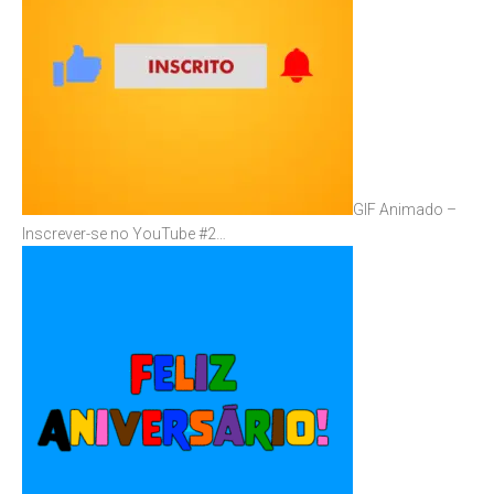
GIF Animado –
Inscrever-se no YouTube #2…