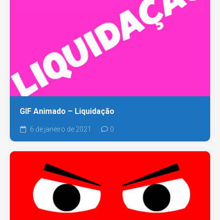
GIF Animado – Liquidação
6 de janeiro de 2021
0