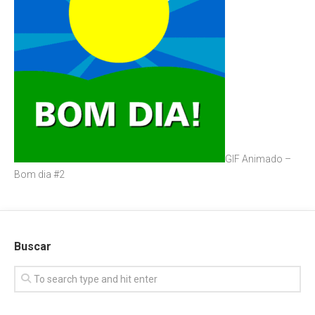
GIF Animado –
Bom dia #2
Buscar