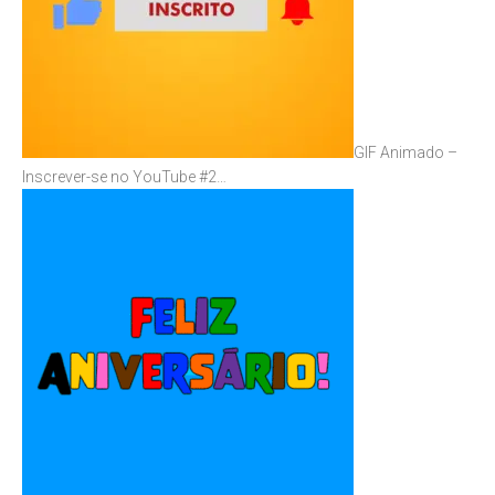
GIF Animado –
Inscrever-se no YouTube #2…