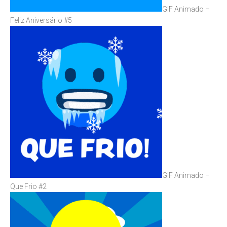
GIF Animado –
Feliz Aniversário #5
GIF Animado –
Que Frio #2