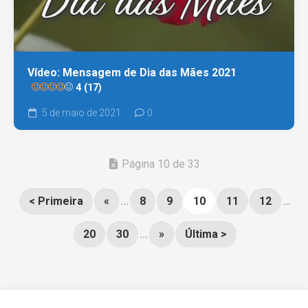
Vídeo: Mensagem de Dia das Mães 2021
4 (17)
5 de maio de 2021
0
Página 10 de 33
< Primeira
«
...
8
9
10
11
12
...
20
30
...
»
Última >