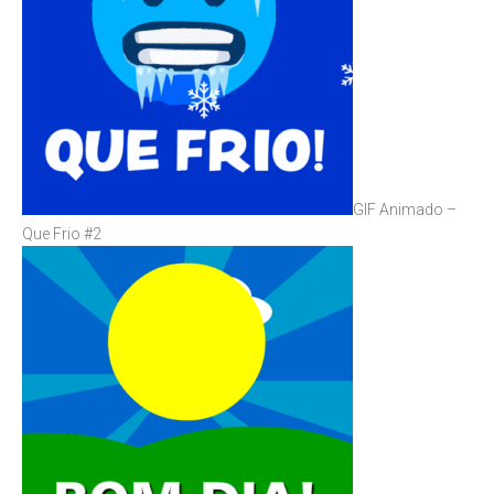
GIF Animado –
Que Frio #2