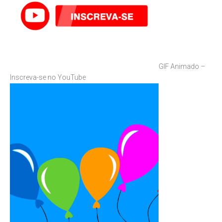
GIF Animado –
Inscreva-se no YouTube