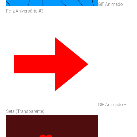
GIF Animado –
Feliz Aniversário #3
GIF Animado –
Seta (Transparente)