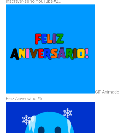
Inscrever-se no YouTube #2…
GIF Animado –
Feliz Aniversário #5